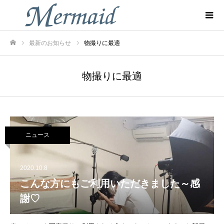
最新のお知らせ
物撮りに最適
ホーム
物撮りに最適
ニュース
2020.10.8
こんな方にもご利用いただきました～感
謝♡