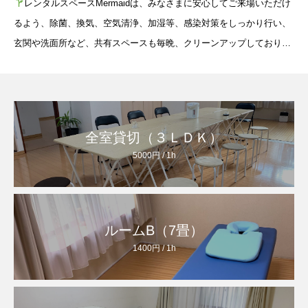
レンタルスペースMermaidは、みなさまに安心してご来場いただけ
るよう、除菌、換気、空気清浄、加湿等、感染対策をしっかり行い、
玄関や洗面所など、共有スペースも毎晩、クリーンアップしておりま
す
また、レンタル利用される、インストラクターさん達、セラピ
ストさん達
全室貸切（３ＬＤＫ）
5000円 / 1h
ルームB（7畳）
1400円 / 1h