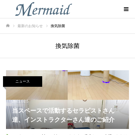
最新のお知らせ
換気除菌
ホーム
換気除菌
ニュース
2021.02.5
当スペースで活動するセラピストさん
達、インストラクターさん達のご紹介