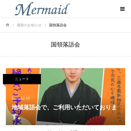
最新のお知らせ
国領落語会
ホーム
国領落語会
ニュース
2021.12.10
地域落語会で、ご利用いただいておりま
す。