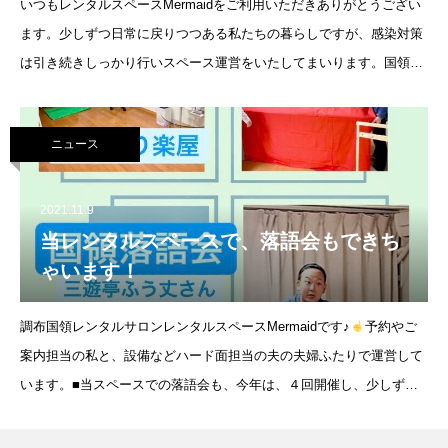
いつもレンタルスペースMermaidをご利用いただきありがとうござい
ます。少しずつ日常に戻りつつある私たちの暮らしですが、感染対策
は引き続きしっかり行いスペース運営をいたしてまいります。国領落
語会のご案内当スペースで不定期に地域落語会が開催されています。
落語好きの料理
ニュース
2021.11.9
当レンタルスペースで、落語会もできち
ゃいます！
調布国領レンタルサロンレンタルスペースMermaidです♪
予約やご
案内担当の私と、設備などハード面担当の夫の夫婦ふたりで運営して
います。■当スペースでの落語会も、今年は、４回開催し、少しずつ
地域の方々に知ってもらえているようです。本年最後の寄席、満員御
礼、大盛況で