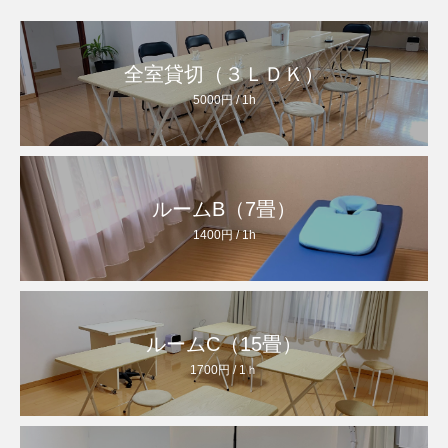
全室貸切（３ＬＤＫ）
5000円 / 1h
ルームB（7畳）
1400円 / 1h
ルームC（15畳）
1700円 / 1ｈ