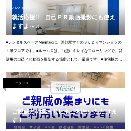
2022.06.20
就活応援!! 自己ＰＲ動画撮影にも使え
ますよ～♬
■レンタルスペースMermaidは、国領駅すぐの３ＬＤＫマンションの
１階フロアです。■ルームＣは、白壁にキレイなフローリングで、就
活用の自己ＰＲ動画を撮影する場所として、最適です！■住宅棟の１
階なので、静かな環境で、リモート会議にもご利用いただけます。
ニュース
2022.06.11
ご親戚との集まりにもご利用いただけま
す！