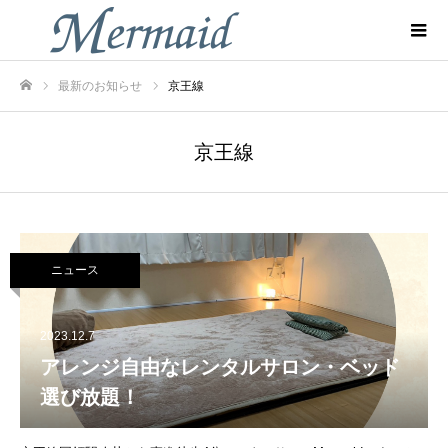
最新のお知らせ
京王線
ホーム
京王線
ニュース
2023.12.7
アレンジ自由なレンタルサロン・ベッド
選び放題！