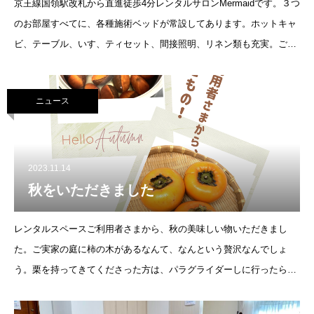
京王線国領駅改札から直進徒歩4分レンタルサロンMermaidです。３つ
のお部屋すべてに、各種施術ベッドが常設してあります。ホットキャ
ビ、テーブル、いす、ティセット、間接照明、リネン類も充実。ご自
身のセンスでお好きにアレンジしてご利用いただけます。
ニュース
2023.11.14
秋をいただきました
レンタルスペースご利用者さまから、秋の美味しい物いただきまし
た。ご実家の庭に柿の木があるなんて、なんという贅沢なんでしょ
う。栗を持ってきてくださった方は、パラグライダーしに行ったらお
隣が栗畑だったそうで、畑の方から沢山いただいたそうです笑( ´∀｀ )
皆