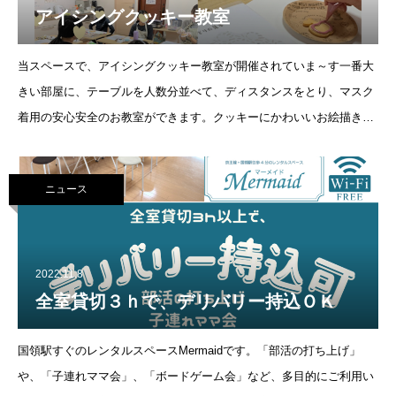
アイシングクッキー教室
当スペースで、アイシングクッキー教室が開催されていま～す一番大
きい部屋に、テーブルを人数分並べて、ディスタンスをとり、マスク
着用の安心安全のお教室ができます。クッキーにかわいいお絵描きを
するアイシングクッキー、食べるのがもったいないぐらい素敵な仕上
り♡手作りプレゼント
ニュース
2022.11.8
全室貸切３ｈで、デリバリー持込ＯＫ
国領駅すぐのレンタルスペースMermaidです。「部活の打ち上げ」
や、「子連れママ会」、「ボードゲーム会」など、多目的にご利用い