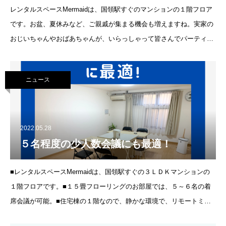
レンタルスペースMermaidは、国領駅すぐのマンションの１階フロア
です。お盆、夏休みなど、ご親戚が集まる機会も増えますね。実家の
おじいちゃんやおばあちゃんが、いらっしゃって皆さんでパーティす
ることもあるでしょう。そんな時には、全室貸切３時間以上の
ニュース
2022.05.28
５名程度の少人数会議にも最適！
■レンタルスペースMermaidは、国領駅すぐの３ＬＤＫマンションの
１階フロアです。■１５畳フローリングのお部屋では、５～６名の着
席会議が可能。■住宅棟の１階なので、静かな環境で、リモートミー
ティングにも最適。☆セキュリティの高い無料Wi-Fi☆少人数