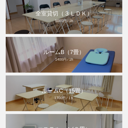
全室貸切（３ＬＤＫ）
5000円 / 1h
ルームB（7畳）
1400円 / 1h
ルームC（15畳）
1700円 / 1ｈ