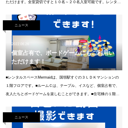
ただけます。全室貸切ですと１０名～２０名入室可能です。レンタル
料を頭割りすると一人１０００円台で、お得！■レンタルスペース
Mermaidは、
ニュース
2022.06.26
個室占有で、ボードゲームにもご利用い
ただけます！
■レンタルスペースMermaidは、国領駅すぐの３ＬＤＫマンションの
１階フロアです。■ルームＣは、テーブル、イスなど、個室占有で、
友人たちとボードゲームを楽しむことができます。■住宅棟の１階な
ので、静かな環境です。☆セキュリティの高い無料Wi-Fi☆就
ニュース