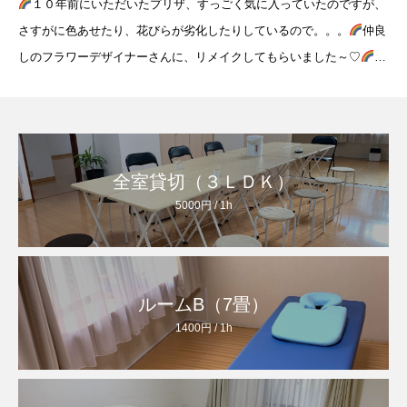
１０年前にいただいたプリザ、すっごく気に入っていたのですが、
さすがに色あせたり、花びらが劣化したりしているので。。。
仲良
しのフラワーデザイナーさんに、リメイクしてもらいました～♡
つ
いでに、ハーバリウムもオーダー。レンタルサロンMermaidのどこか
に、飾
全室貸切（３ＬＤＫ）
5000円 / 1h
ルームB（7畳）
1400円 / 1h