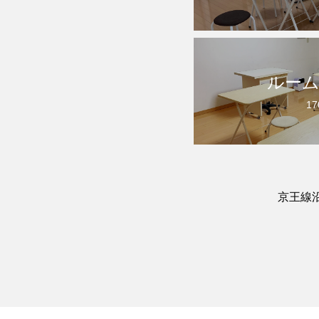
ルーム
17
京王線沿