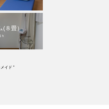
ム(８畳）
 1ｈ
メイド ”