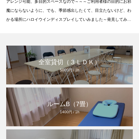
アレンジ可能、多目的スペースなので～～～ご利用者様の目的にお邪
魔にならないように、でも、季節感出したくて、目立たないけど、わ
かる場所にハロイウインディスプレイしていみました～発見してみて
ね！
全室貸切（３ＬＤＫ）
5000円 / 1h
ルームB（7畳）
1400円 / 1h