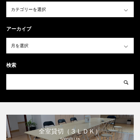
OPEN
アーカイブ
OPEN
検索
全室貸切（３ＬＤＫ）
5000円 / 1h