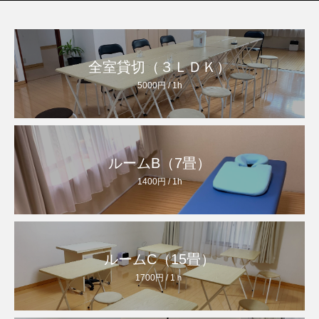
全室貸切（３ＬＤＫ）
5000円 / 1h
ルームB（7畳）
1400円 / 1h
ルームC（15畳）
1700円 / 1ｈ