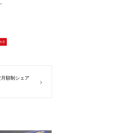
。
n it
安月額制シェア