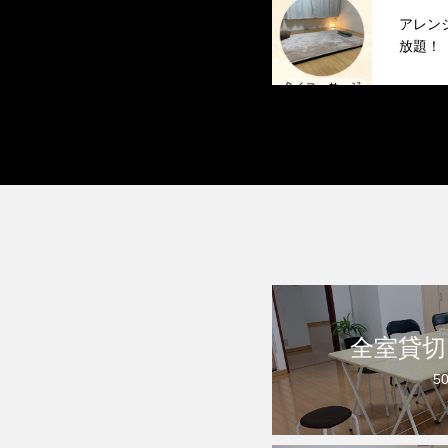
アレン
放題！
全室貸切
50