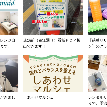
レンジ自
店舗前（狛江通り）看板ＰＯＰ掲
【筋膜リ
ます。
出できます！
ン】のク
ご利用い
だきまし
しあわせマルシェ
レンタル
りで、季