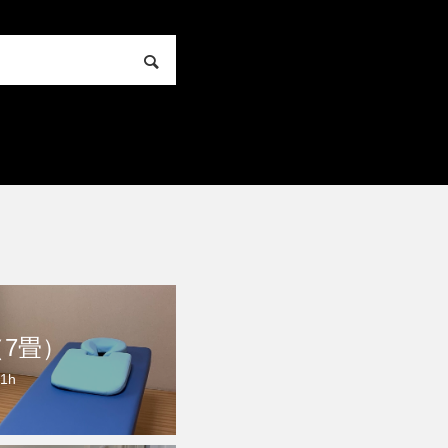
（7畳）
 1h