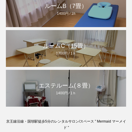
ルームB（7畳）
1400円 / 1h
ルームC（15畳）
1700円 / 1ｈ
エステルーム(８畳）
1400円 / 1ｈ
京王線沿線・国領駅徒歩5分のレンタルサロン/スペース ” Mermaid マーメイ
ド ”