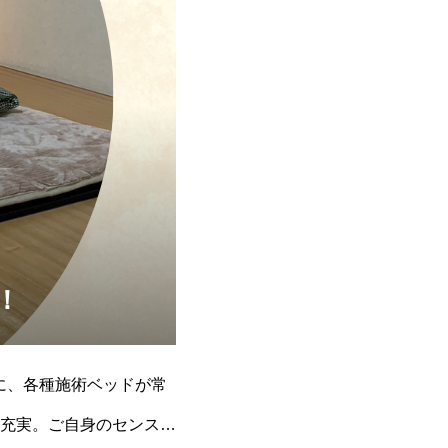
！
てに、各種施術ベッドが常
充実。ご自身のセンスで