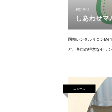
2024.04.5
しあわせマ
国領レンタルサロンMe
ど、各自の得意なセッシ
が空いていれば別日程で
ニュース